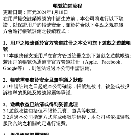
帳號註銷流程
更新日期：西元2024年1月18日
在用戶提交註銷帳號的申請生效前，本公司將進行以下驗
證，以保證用戶的帳號安全，並於符合以下各點之規範後，
方會進行帳號註銷之後續程式：
1、用戶之帳號係於官方管道註冊之本公司旗下遊戲之遊戲帳
號
1.1本服務僅支援用戶在官方管道註冊之旗下遊戲之遊戲帳號;
若用戶的帳號係通過非官方管道註冊（Apple、Facebook、
Google等），則無法通過本公司申請註銷。
2、帳號需要處於安全且無爭議之狀態
2.1申請註銷之日起經本公司確認，帳號無被封、被盜或被投
訴檢舉的風險及帳號歸屬等爭議。
3、遊戲收益已結清或得到妥善處理
3.1遊戲收益包括但不限於元寶、道具等收益。
3.2通過本公司指定方式完成帳號註銷後，本公司將依據遊戲
服務合約之相關約定進行退費。