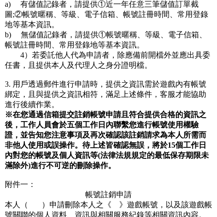
a)     有儲值記錄者，請提供①近一年任意三筆儲值訂單截
圖;②帳號暱稱、等級、電子信箱、帳號註冊時間、常用登錄
地等基本資訊。
b)     無儲值記錄者，請提供①帳號暱稱、等級、電子信箱、
帳號註冊時間、常用登錄地等基本資訊。
4）若委託他人代為申請者，除應備前開檔外並應出具委
任書，且提供本人及代理人之身分證明檔。
3. 用戶透過郵件進行申請時，提供之資訊需於遊戲內有帳號
綁定，且與提供之資訊相符，滿足上述條件，客服才能協助
進行後續作業。
※在您通過信箱提交註銷帳號申請且符合提供合格的資訊之
後，工作人員會於五個工作日內聯繫您進行帳號使用權驗
證，並告知您注意事項及再次確認該註銷請求為本人所需而
非他人使用或誤操作。待上述皆確認無誤，將於15個工作日
內對您的帳號及個人資訊等(法律法規規定的最低保存期限未
滿除外)進行不可逆的刪除操作。
附件一：
帳號註銷申請
本人（       ）申請刪除本人之《    》遊戲帳號，以及該遊戲帳
號關聯的個人資料、資訊與相關服務紀錄等相關資訊內容。