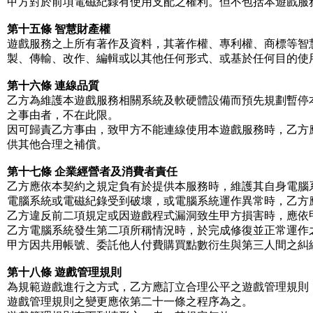
甲方對於前項電磁紀錄有使用支配之權利。但不包括本遊戲服
第十五條 智慧財產權
遊戲服務之上所有著作及資料，其著作權、專利權、商標等智
製、傳輸、改作、編輯或以其他任何形式、或基於任何目的使
第十六條 連線品質
乙方為維護本遊戲服務相關系統及軟硬體設備而預先規劃暫停
之事由者，不在此限。
因可歸責乙方事由，致甲方不能連線使用本遊戲服務時，乙方
供其他合理之補償。
第十七條 企業經營者及消費者責任
乙方應依本契約之規定負有於提供本服務時，維護其自身電腦
電腦系統或電磁紀錄受到破壞，或電腦系統運作異常時，乙方
乙方違反前二項規定或因遊戲程式漏洞致生甲方損害時，應依
乙方電腦系統發生第二項所稱情況時，於完成修復並正常運作
甲方因共用帳號、委託他人付費購買點數衍生與第三人間之糾
第十八條 遊戲管理規則
為規範遊戲進行之方式，乙方應訂立合理公平之遊戲管理規則
遊戲管理規則之變更應依第二十一條之程序為之。