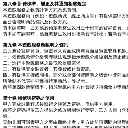
第八條 計費標準、變更及其通知相關規定
本遊戲服務之收費計算方式為免費制。
本遊戲服務內（例如：遊戲商城、線上商店等）有提供需甲方
面公告載明商品資訊及付款方式。
費率調整時，乙方應於預定調整生效日三十日前於官網首頁、
費率如有調整時，應自調整生效日起按新費率計收；若新費率
第九條 本遊戲服務應載明之資訊
乙方應於官網首頁、遊戲登入頁面或購買頁面及遊戲套件包裝
一、依遊戲軟體分級管理辦法規定標示遊戲分級級別及禁止或
二、進行本遊戲服務之最低軟硬體需求。
三、有提供安全裝置者，其免費或付費資訊。
四、有提供直接或間接、部分或全部付費購買之機會中獎商品
與活動不代表即可獲得特定商品」等提示。
前項第四款所稱機率，指於遊戲內甲方付費後取得機會中獎商
第十條 帳號與密碼之使用
甲方完成註冊程式後取得之帳號及密碼，僅供甲方使用。
前項之密碼得依乙方提供之修改機制進行變更。乙方人員（含
錄。
契約非因可歸責甲方之事由而終止者，甲方於前項期間內辦理