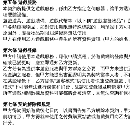
第五條 遊戲服務
本契約所提供之遊戲服務，係由乙方指定之伺服器，讓甲方透
項硬體設備。
遊戲道具、遊戲裝備、遊戲代幣等（以下稱“遊戲虛擬物品”
中各類虛擬物品，如對使用期限無特殊標識的，均預設甲方可
原因外，虛擬物品期限屆滿後將無法使用。
甲方在使用乙方遊戲服務中產生的所有資料資訊（甲方的姓名
第六條 遊戲登錄
甲方申請使用本遊戲服務，應依申請流程，於遊戲網站登錄與
確或已變更時，應立即通知乙方更新。
乙方若有為提供本遊戲服務與甲方聯絡之必要，而甲方未提供
程查詢之服務。但甲方能提出書面證明其為契約當事人者，不
在某些場景下，乙方提供“遊客模式”供使用者快速登錄遊戲，
模式”下可能無法進行儲值和消費，故請在登錄後及時綁定甲
所有遊戲相關數據及資料可能都將會被清空，且無法查詢和恢
第七條 契約解除權規定
甲方得於開始遊戲後七日內，以書面告知乙方解除本契約，甲
前項情形，甲方得就未使用之付費購買點數或遊戲費用向乙方
部分。