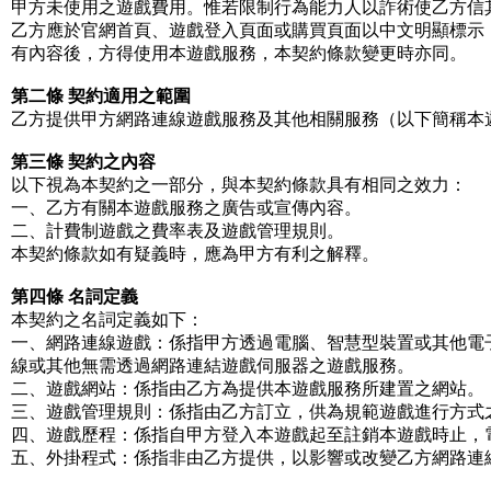
甲方未使用之遊戲費用。惟若限制行為能力人以詐術使乙方信
乙方應於官網首頁、遊戲登入頁面或購買頁面以中文明顯標示
有內容後，方得使用本遊戲服務，本契約條款變更時亦同。
第二條 契約適用之範圍
乙方提供甲方網路連線遊戲服務及其他相關服務（以下簡稱本
第三條 契約之內容
以下視為本契約之一部分，與本契約條款具有相同之效力：
一、乙方有關本遊戲服務之廣告或宣傳內容。
二、計費制遊戲之費率表及遊戲管理規則。
本契約條款如有疑義時，應為甲方有利之解釋。
第四條 名詞定義
本契約之名詞定義如下：
一、網路連線遊戲：係指甲方透過電腦、智慧型裝置或其他電
線或其他無需透過網路連結遊戲伺服器之遊戲服務。
二、遊戲網站：係指由乙方為提供本遊戲服務所建置之網站。
三、遊戲管理規則：係指由乙方訂立，供為規範遊戲進行方式
四、遊戲歷程：係指自甲方登入本遊戲起至註銷本遊戲時止，
五、外掛程式：係指非由乙方提供，以影響或改變乙方網路連