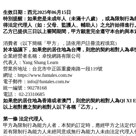
生效日期：西元2025年06月15日
特別提醒：如果您是未成年人（未滿十八歲），或為限制行為
得法定代理人（如：父母、監護人、輔助人）之允許始得進行
乙方已提供三日以上審閱期間，甲方願意完全遵守本合約與本
消費者（以下簡稱「甲方」，請依用戶註冊流程填寫）
於本協議下，如果您的居住地為台灣，則您的契約相對人為卓
企業經營者名稱：卓悅網路有限公司
代表人：Yang Shang Learn
營業所地址：台北市中正區重慶南路一段119號
網址：https://www.funtales.com.tw
電子郵件：info@funtales.com.tw
統一編號：90278168
電話：
02-23310685
如果您的居住地為香港或者澳門，則您的契約相對人為QI XI ENT
以上相對應之契約相對人以下各稱「乙方」。
第一條 法定代理人
甲方為限制行為能力人者，本契約訂定時，應經甲方之法定代
若有限制行為能力人未經同意或無行為能力人未由法定代理人