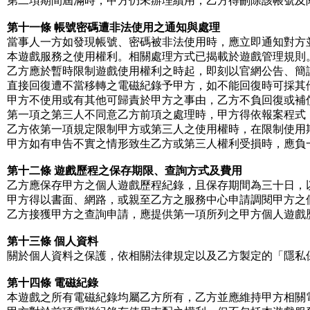
第二項期間屆滿時，甲方仍未辦理續用，乙方得刪除該帳號及
第十一條 帳號密碼遭非法使用之通知與處理
當事人一方如發現帳號、密碼被非法使用時，應立即通知對方
本遊戲服務之使用權利。相關處理方式已揭載於遊戲管理規則
乙方應於暫時限制遊戲使用權利之時起，即刻以官網公告、簡
直接回復遭不當移轉之電磁紀錄予甲方，如不能回復時可採其
甲方不使用或有其他可歸責於甲方之事由，乙方不負回復或補
第一項之第三人不同意乙方前項之處理時，甲方得依報案程式
乙方依第一項規定限制甲方或第三人之使用權時，在限制使用
甲方如有申告不實之情形致生乙方或第三人權利受損時，應負
第十二條 遊戲歷程之保存期限、查詢方式及費用
乙方應保存甲方之個人遊戲歷程紀錄，且保存期間為三十日，
甲方得以書面、網路，或親至乙方之服務中心申請調閱甲方之
乙方接獲甲方之查詢申請，應提供第一項所列之甲方個人遊戲
第十三條 個人資料
關於個人資料之保護，依相關法律規定以及乙方製定的「隱私
第十四條 電磁紀錄
本遊戲之所有電磁紀錄均屬乙方所有，乙方並應維持甲方相關