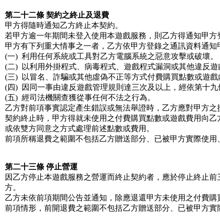
第二十二條 契約之終止及退費
甲方得隨時通知乙方終止本契約。
若甲方逾一年期間未登入使用本遊戲服務，則乙方得通知甲方
甲方有下列重大情事之一者，乙方依甲方登錄之通訊資料通知
(一)  利用任何系統或工具對乙方電腦系統之惡意攻擊或破壞。
(二)  以利用外掛程式、病毒程式、遊戲程式漏洞或其他違反
(三)  以冒名、詐騙或其他虛偽不正等方式付費購買點數或遊
(四)  因同一事由違反遊戲管理規則達三次及以上，經依第十
(五)  經司法機關查獲從事任何不法之行為。
乙方對前項事實認定產生錯誤或無法舉證時，乙方應對甲方之
契約終止時，甲方得就未使用之付費購買點數或遊戲費用向乙
或依雙方同意之方式處理前述點數或費用。
前項所稱退費之範圍不包括乙方贈送部分、已被甲方實際使用
第二十三條 停止營運
因乙方停止本遊戲服務之營運而終止契約者，應於停止終止前
方。
乙方未依前項期間公告並通知，除應退還甲方未使用之付費購
前項情形，前開退費之範圍不包括乙方贈送部分、已被甲方實