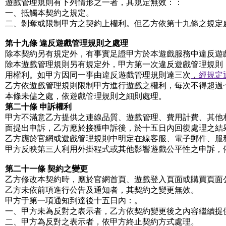
遊戲管理規則有下列情形之一者，其規定無效：：
一、抵觸本契約之規定。
二、剝奪或限制甲方之契約上權利。但乙方依第十九條之規定
第十九條 違反遊戲管理規則之處理
除本契約另有規定外，有事實足證甲方於本遊戲服務中違反遊
除本遊戲管理規則另有規定外，甲方第一次違反遊戲管理規則
用權利。如甲方因同一事由違反遊戲管理規則達三次
，
經規定
乙方依遊戲管理規則限制甲方進行遊戲之權利，每次不得超過
本條未儘之處，依遊戲管理規則之細則處理。
第二十條 申訴權利
甲方不滿意乙方提供之連線品質、遊戲管理、費用計費、其他
面提出申訴，乙方應於接獲申訴後，於十五日內回復處理之結
乙方應於官網或遊戲管理規則中明定在線客服、電子郵件、服
甲方反映第三人利用外掛程式或其他影響遊戲公平性之申訴，
第二十一條 契約之變更
乙方修改本契約時，應於官網首頁、遊戲登入頁面或購買頁面
乙方未依前項進行公告及通知者，其契約之變更無效。
甲方于第一項通知到達後十五日內：。
一、甲方未為反對之表示者，乙方依契約變更後之內容繼續提
二、甲方為反對之表示者，依甲方終止契約方式處理。