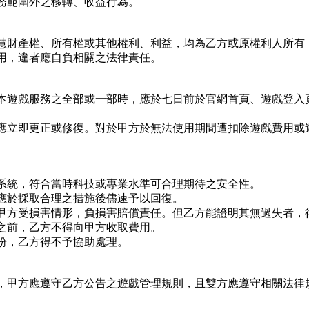
務範圍外之移轉、收益行為。
慧財產權、所有權或其他權利、利益，均為乙方或原權利人所有
用，違者應自負相關之法律責任。
本遊戲服務之全部或一部時，應於七日前於官網首頁、遊戲登入
應立即更正或修復。對於甲方於無法使用期間遭扣除遊戲費用或
系統，符合當時科技或專業水準可合理期待之安全性。
應於採取合理之措施後儘速予以回復。
甲方受損害情形，負損害賠償責任。但乙方能證明其無過失者，
之前，乙方不得向甲方收取費用。
紛，乙方得不予協助處理。
，甲方應遵守乙方公告之遊戲管理規則，且雙方應遵守相關法律