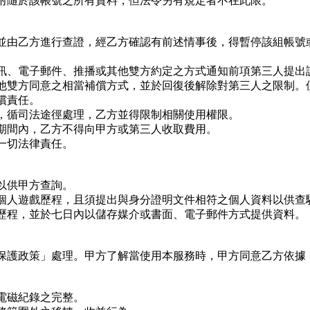
附隨於該帳號之所有資料，但法令另有規定者不在此限。
並由乙方進行查證，經乙方確認有前述情事後，得暫停該組帳號
。
訊、電子郵件、推播或其他雙方約定之方式通知前項第三人提出
他雙方同意之相當補償方式，並於回復後解除對第三人之限制。
償責任。
，循司法途徑處理，乙方並得限制相關使用權限。
期間內，乙方不得向甲方或第三人收取費用。
一切法律責任。
以供甲方查詢。
個人遊戲歷程，且須提出與身分證明文件相符之個人資料以供查
歷程，並於七日內以儲存媒介或書面、電子郵件方式提供資料。
保護政策」處理。甲方了解當使用本服務時，甲方同意乙方依據
電磁紀錄之完整。