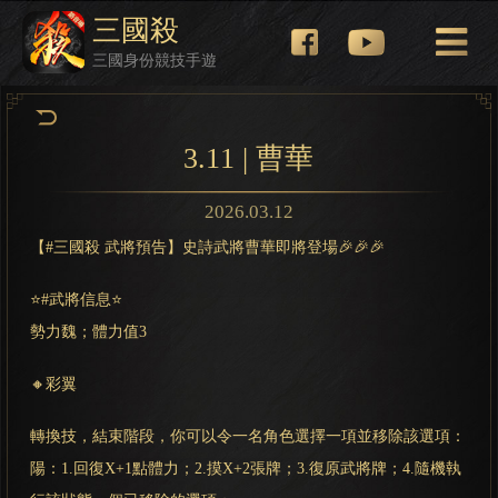
三國殺
三國身份競技手遊
3.11 | 曹華
2026.03.12
【#三國殺 武將預告】史詩武將曹華即將登場🎉🎉🎉
⭐#武將信息⭐
勢力魏；體力值3
🔸彩翼
轉換技，結束階段，你可以令一名角色選擇一項並移除該選項：
陽：1.回復X+1點體力；2.摸X+2張牌；3.復原武將牌；4.隨機執