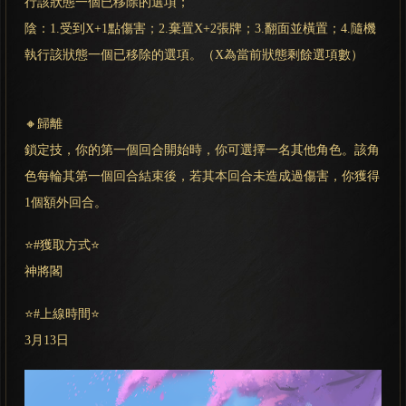
行該狀態一個已移除的選項；
陰：1.受到X+1點傷害；2.棄置X+2張牌；3.翻面並橫置；4.隨機
執行該狀態一個已移除的選項。（X為當前狀態剩餘選項數）
🔸歸離
鎖定技，你的第一個回合開始時，你可選擇一名其他角色。該角
色每輪其第一個回合結束後，若其本回合未造成過傷害，你獲得
1個額外回合。
⭐#獲取方式⭐
神將閣
⭐#上線時間⭐
3月13日