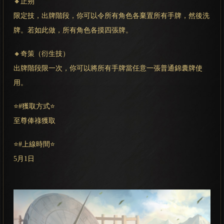
🔸正朔
限定技，出牌階段，你可以令所有角色各棄置所有手牌，然後洗
牌。若如此做，所有角色各摸四張牌。
🔸奇策（衍生技）
出牌階段限一次，你可以將所有手牌當任意一張普通錦囊牌使
用。
⭐#獲取方式⭐
至尊俸祿獲取
⭐#上線時間⭐
5月1日