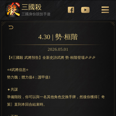
三國殺
三國身份競技手遊
4.30 | 勢·桓階
2026.05.01
【#三國殺 武將預告】全新史詩武將 勢·桓階登場🎉🎉🎉
⭐#武將信息⭐
勢力魏；體力值4；護甲值1
🔸共謀
準備階段，你可以與一名其他角色交換手牌，然後你獲得〖奇
策〗直到本回合結束時。