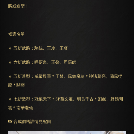
將或造型！
候選名單
🔹 五折武將：駱統、王凌、王粲
🔹 六折武將：呼厨泉、王榮、司馬師
🔹 五折造型：威嚴毅重＊于禁、風舞魔鳥＊神諸葛亮、嘯風從
龍＊關羽
🔹 七折造型：冠絕天下＊SP蔡文姬、明良千古＊劉赪、野鶴閒
雲＊南華老仙
📸 合成價格詳情見配圖