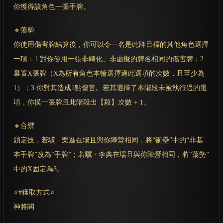
你獲得該角色一張手牌。
🔸蕩勢
你使用傷害牌結算後，你可以令一名是此牌目標的其他角色選擇
一項：1.對你使用一張非轉化、非虛擬的牌名相同的傷害牌；2.
棄置X張牌（X為所有角色本輪選擇過此選項的次數，且至少為
1）；3.你對其造成1點傷害。若其選擇了本階段未被執行過的選
項，你摸一張牌且此階段出【殺】次數 + 1。
🔸合禦
鎖定技，若驥 · 樂進在場且與你陣營相同，將“衝壘”中的“非基
本手牌”改為“手牌”；若驥 · 李典在場且與你陣營相同，將“蕩勢”
中的X固定為3。
⭐#獲取方式⭐
神將閣