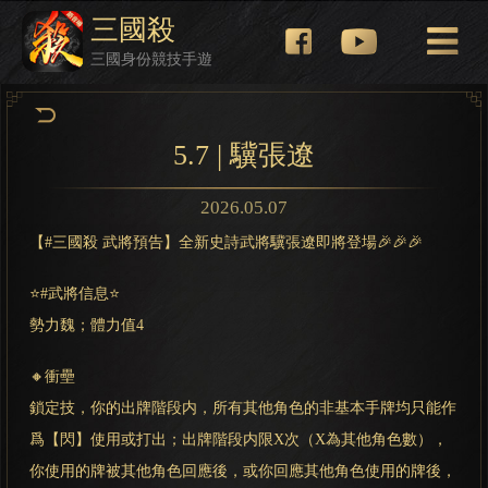
三國殺
三國身份競技手遊
5.7 | 驥張遼
2026.05.07
【#三國殺 武將預告】全新史詩武將驥張遼即將登場🎉🎉🎉
⭐#武將信息⭐
勢力魏；體力值4
🔸衝壘
鎖定技，你的出牌階段内，所有其他角色的非基本手牌均只能作
爲【閃】使用或打出；出牌階段内限X次（X為其他角色數），
你使用的牌被其他角色回應後，或你回應其他角色使用的牌後，