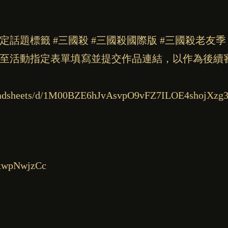
話題標籤 #三國殺 #三國殺國際版 #三國殺老友季
至活動指定表單填寫並提交作品連結，以作為後續
preadsheets/d/1M00BZE6hJvAsvpO9vFZ7ILOE4shojXzg
/xwpNwjzCc