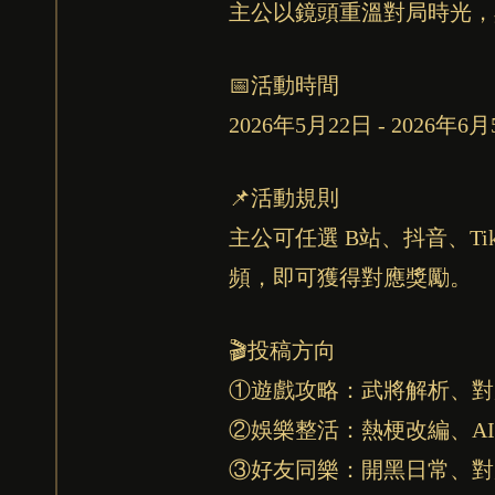
主公以鏡頭重溫對局時光，
📅活動時間
2026年5月22日 - 2026年6
📌活動規則
主公可任選 B站、抖音、Ti
頻，即可獲得對應獎勵。
🎬投稿方向
①遊戲攻略：武將解析、對
②娛樂整活：熱梗改編、A
③好友同樂：開黑日常、對