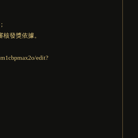
；
審核發獎依據。
3m1cbpmax2o/edit?