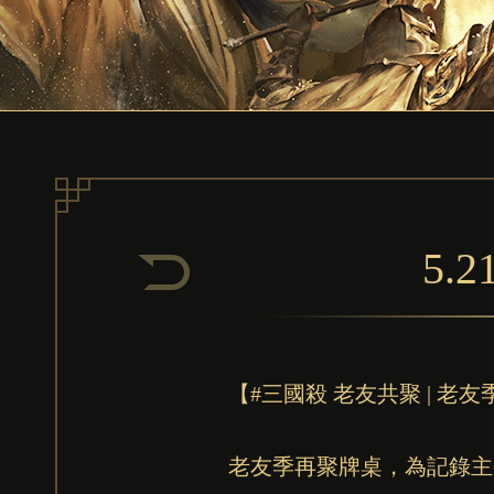
5.
【#三國殺 老友共聚 | 老
老友季再聚牌桌，為記錄主