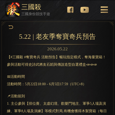
三國殺
三國身份競技手遊
5.22 | 老友季奪寶奇兵預告
2026.05.22
【#三國殺 #奪寶奇兵 活動預告】暢玩指定模式，奪海量寶箱！
參與活動可得史詩武將友石韜與傳說造型自選禮盒📣📣📣
📅活動時間
活動時間：5月22日18:00 - 6月5日17:59（UTC+8）
📌活動規則
1. 主公參與【排位賽、太虛幻境、歡樂鬥地主、軍爭5人場及演
練、軍爭8人場及演練】等模式對局,有機會獲得木製寶箱（每日