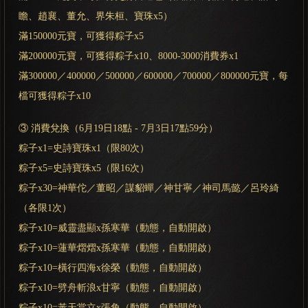
瞻、趙襄、董允、界朱桓、寶珠x5）
滿150000元寶，可獲得粽子x5
滿200000元寶，可獲得粽子x10、8000-3000消費券x1
滿300000／400000／500000／600000／700000／800000元寶，每
檔可獲得粽子x10
③ 消費兌換（6月19日18點 - 7月3日17點59分）
粽子x1=史詩寶珠x1（限80次）
粽子x5=史詩寶珠x5（限16次）
粽子x30=神華佗／董昭／謀貂蟬／神甘寧／神司馬懿／呂玲綺
（各限1次）
粽子x10=威靈盡顯x孫寒華（動態，自動開啟）
粽子x10=蓮華熠熠x孫寒華（動態，自動開啟）
粽子x10=橫行四海x徐榮（動態，自動開啟）
粽子x10=劈舟斬浪x甘寧（動態，自動開啟）
粽子x10=黃天當立x張角（動態，自動開啟）