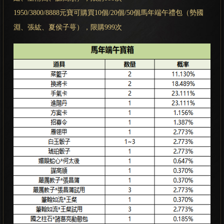
1950/3800/8888元寶可購買10個/20個/50個馬年端午禮包（勢國
淵、張紘、夏侯子萼），限購999次