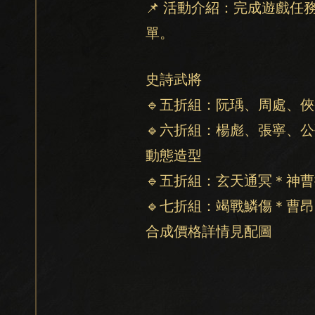
📌 活動介紹：完成遊戲
單。
史詩武將
🔹五折組：阮瑀、周處、
🔹六折組：楊彪、張寧、
動態造型
🔹五折組：玄天通冥＊神
🔹七折組：竭戰鱗傷＊曹
合成價格詳情見配圖