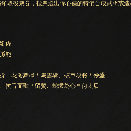
任務領取投票券，投票選出你心儀的特價合成武將或
俠劉備
公孫範
曹操、花海舞槍＊馬雲騄、破軍殺將＊徐盛
昂、抗音而歌＊留贊、蛇蠍為心＊何太后