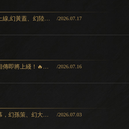
【#三國殺商城更新】仲夏系列寶箱上線,幻黃蓋、幻陸遜同步登場!✨激活碼輸入「仲夏清歡」即可領取「琥珀
/2026.07.17
【#三國殺活動預告】全新活動薪火相傳即將上綫！🔥薪火不熄，代代相傳。以老帶新，三人成軍。攜手做任務，
/2026.07.16
【#三國殺商城更新】無憾季盛大開幕，幻孫策、幻大喬即刻登場！✨激活碼輸入「sgs幻孫策」即可領取「固
/2026.07.03