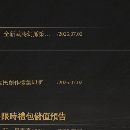
【#三國殺無憾季|福簽盛典活動預告】全新武將幻孫策登場，中獎概率最高提升至2.5倍！橫掃江東，霸王再
/2026.07.02
【#三國殺活動預告】無憾季開幕，全民創作徵集即將開啟！幻孫策×幻大喬強勢登場，執戟江東，
/2026.07.02
包&限時禮包儲值預告