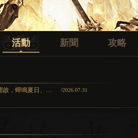
活動
新聞
攻略
【#三國殺商城更新】疑伏壽神將閣開啟，蟬鳴夏日、盛夏拾光同步登場！✨激活碼輸入「疑伏壽登場」即可領取
/2026.07.31