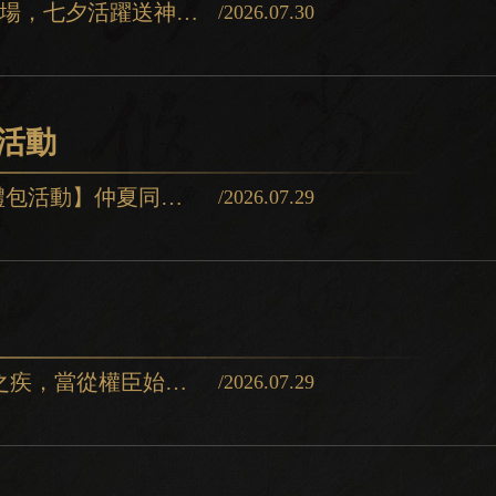
【#三國殺8月活動預告】萌鬼敲門返場，七夕活躍送神趙雲/馬雲祿/情人禮盒！✨八月福利速覽①月度簽到八
/2026.07.30
包活動
【#三國殺蟬鳴夏日儲值限時返利&禮包活動】仲夏同慶，雙倍返利同行，限時直購禮包來襲！①官方商
/2026.07.29
【#三國殺俸祿更新】「吾欲治天下之疾，當從權臣始」全新俸祿#疑華佗即將登場🔹本期俸祿內容：開通【精英
/2026.07.29